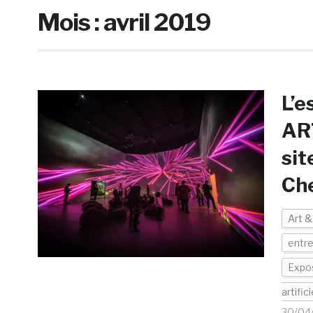
Mois :
avril 2019
L’e
AR
sit
Ch
Art &
entre
Expos
artifici
30/04