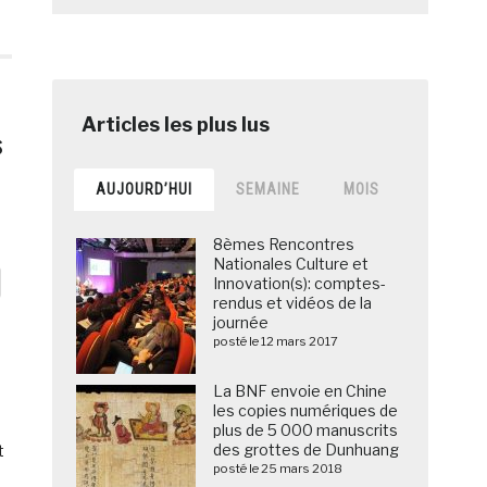
s
AUJOURD’HUI
SEMAINE
MOIS
8èmes Rencontres
Nationales Culture et
Innovation(s): comptes-
rendus et vidéos de la
journée
posté le 12 mars 2017
La BNF envoie en Chine
les copies numériques de
plus de 5 000 manuscrits
des grottes de Dunhuang
t
posté le 25 mars 2018