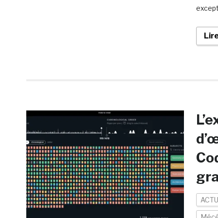
except
Lir
L’e
d’œ
Cod
gra
ACTU
Mécé