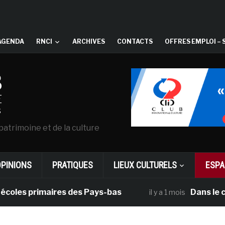
AGENDA
RNCI
ARCHIVES
CONTACTS
OFFRES EMPLOI – 
patrimoine et de la culture
OPINIONS
PRATIQUES
LIEUX CULTURELS
ESPA
 primaires des Pays-bas
Dans le cadre d
il y a 1 mois