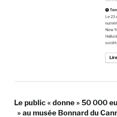
Temp
Le 23 
numéri
New Yo
Halluc
sociét
Lir
Le public « donne » 50 000 e
» au musée Bonnard du Ca