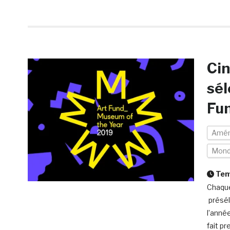
Cin
sél
Fu
Amén
Mon
Temp
Chaque
présél
l’année
fait p