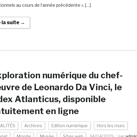
ionnels au cours de l’année précédente ». […]
e la suite →
xploration numérique du chef-
uvre de Leonardo Da Vinci, le
ex Atlanticus, disponible
tuitement en ligne
ALITÉS
Archives
Edition numérique
Hors les murs
nat
Monde
Musée
Sites web
24/04/2019
par
admi