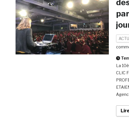
des
par
jou
ACTU
comme
Temp
La 10è
CLIC F
PROFE
ETAIEN
Agence
Lir