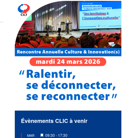
Évènements CLIC à venir
Mis
09:30
-
17:30
MAR