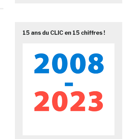
15 ans du CLIC en 15 chiffres !