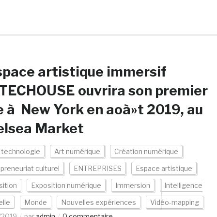
space artistique immersif
TECHOUSE ouvrira son premier
e à New York en aoà»t 2019, au
elsea Market
 technologie
Art numérique
Création numérique
preneuriat culturel
ENTREPRISES
Espace artistique
ition
Exposition numérique
Immersion
Intelligence
elle
Monde
Nouvelles expériences
Vidéo-mapping
/2019
par
admin
0 commentaire