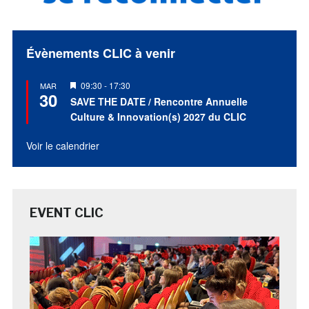
Évènements CLIC à venir
Mis
09:30
-
17:30
MAR
30
en
SAVE THE DATE / Rencontre Annuelle
avant
Culture & Innovation(s) 2027 du CLIC
Voir le calendrier
EVENT CLIC