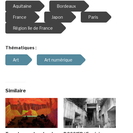
Aquitaine
Bordeaux
France
Japon
Paris
Région Ile de France
Thématiques :
Art
Art numérique
Similaire