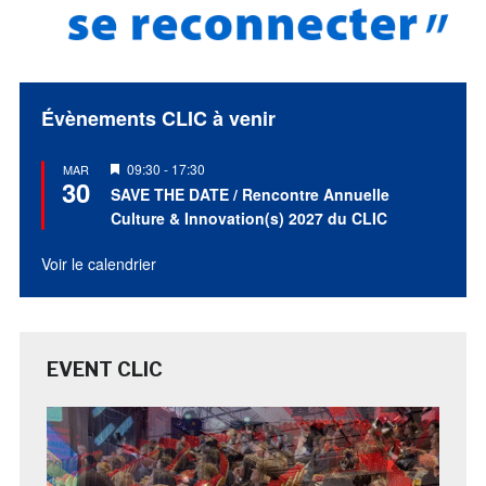
Évènements CLIC à venir
Mis
09:30
-
17:30
MAR
30
en
SAVE THE DATE / Rencontre Annuelle
avant
Culture & Innovation(s) 2027 du CLIC
Voir le calendrier
EVENT CLIC