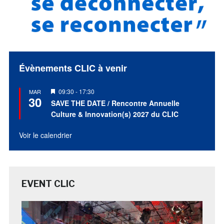
Évènements CLIC à venir
Mis
09:30
-
17:30
MAR
30
en
SAVE THE DATE / Rencontre Annuelle
avant
Culture & Innovation(s) 2027 du CLIC
Voir le calendrier
EVENT CLIC