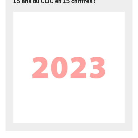
15 ans du CLIC en 15 chiffres !