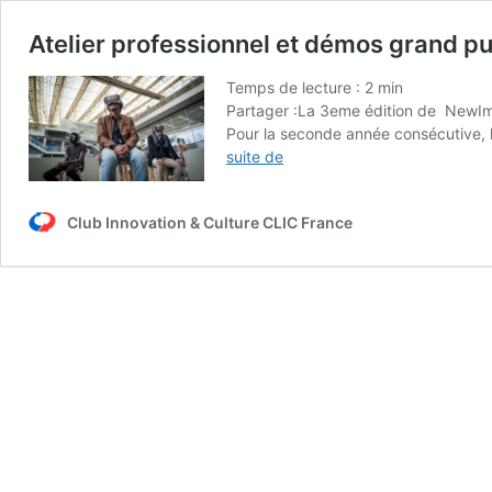
Atelier professionnel et démos grand p
Temps de lecture :
2
min
Partager :La 3eme édition de NewImag
Pour la seconde année consécutive, l
Atelier
suite de
professionnel
et
Club Innovation & Culture CLIC France
démos
grand
public:
le
CLIC
France
a
nouveau
partenaire
du
NewImages
Festival