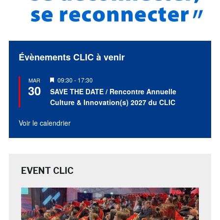
Évènements CLIC à venir
Mis
09:30
-
17:30
MAR
30
en
SAVE THE DATE / Rencontre Annuelle
avant
Culture & Innovation(s) 2027 du CLIC
Voir le calendrier
EVENT CLIC