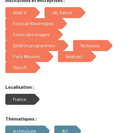
Institutions et entreprises :
Atlas V
clic france
Festival NewImages
Forum des images
Gédéon programmes
Notoryou
Paris Musées
Realcast
Ubisoft
Localisation :
France
Thématiques :
archéologie
Art