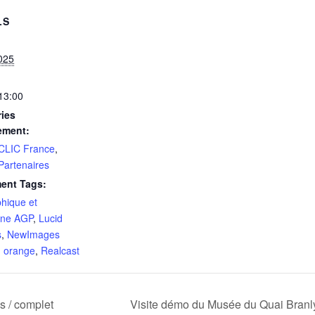
LS
025
 13:00
ies
ement:
 CLIC France
,
 Partenaires
ent Tags:
phique et
ine AGP
,
Lucid
s
,
NewImages
,
orange
,
Realcast
s / complet
Visite démo du Musée du Quai Branly