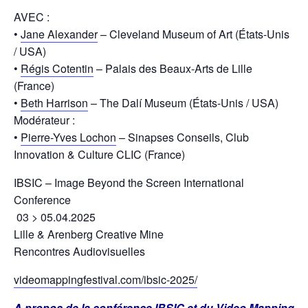
AVEC :
•
Jane Alexander
– Cleveland Museum of Art (États-Unis
/ USA)
•
Régis Cotentin
– Palais des Beaux-Arts de Lille
(France)
•
Beth Harrison
– The Dalí Museum (États-Unis / USA)
Modérateur :
•
Pierre-Yves Lochon
– Sinapses Conseils, Club
Innovation & Culture CLIC (France)
IBSIC – Image Beyond the Screen International
Conference
️ 03 > 05.04.2025
Lille & Arenberg Creative Mine
Rencontres Audiovisuelles
videomappingfestival.com/ibsic-2025/
A propos de la conférence IBSIC et du Video Mapping