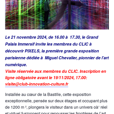
Le 21 novembre 2024, de 16.00 à 17.30, le Grand
Palais Immersif invite les membres du CLIC à
découvrir PIXELS, la première grande exposition
parisienne dédiée à Miguel Chevalier, pionnier de l’art
numérique.
Visite réservée aux membres du CLIC. Inscription en
ligne obligatoire avant le 19/11/2024, 17.00:
visite@club-innovation-culture.fr
Installée au cœur de la Bastille, cette exposition
exceptionnelle, pensée sur deux étages et occupant plus
de 1200 m ², plongera le visiteur dans un univers oà¹ réel
et virtuel fusionnent pour repousser les frontières de l’art