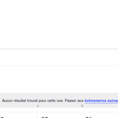
Aucun résultat trouvé pour cette vue. Passer aux
évènements suiva
Notice
RCREDI
J
JEUDI
V
VENDREDI