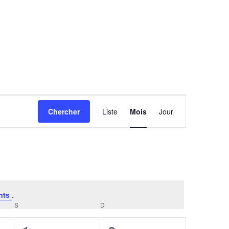
Navigation
Chercher
Liste
Mois
Jour
de
vues
Évènement
nts
.
S
SAMEDI
D
DIMANCHE