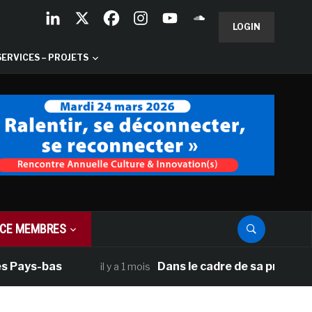
LOGIN
SERVICES – PROJETS
CE MEMBRES
Pays-bas
Dans le cadre de sa programmati
il y a 1 mois