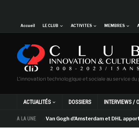
Accueil
LE CLUB
ACTIVITES
MEMBRES
L'innovation technologique et sociale au service du 
ACTUALITÉS
DOSSIERS
INTERVIEWS / 
Le musée Van Gogh d’Amsterdam et DHL apportent l’
A LA UNE