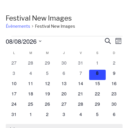
Festival New Images
Évènements
Festival New Images
Évènements
Reche
Na
08/08/2026
Recherch
Mois
de
et
Sélectionnez
Calendrier
L
LUNDI
M
MARDI
M
MERCREDI
J
JEUDI
V
VENDREDI
S
SAMEDI
D
DIMANC
vu
une
naviga
Év
de
0
0
0
0
0
0
0
27
28
29
30
31
1
2
date.
de
évènements
évènements
évènements
évènements
évènements
évènements
évènem
Évènements
0
0
0
0
0
0
0
3
4
5
6
7
8
9
vues
évènements
évènements
évènements
évènements
évènements
évènements
évènem
0
0
0
0
0
0
0
10
11
12
13
14
15
16
Évène
évènements
évènements
évènements
évènements
évènements
évènements
évènem
0
0
0
0
0
0
0
17
18
19
20
21
22
23
évènements
évènements
évènements
évènements
évènements
évènements
évènem
0
0
0
0
0
0
0
24
25
26
27
28
29
30
évènements
évènements
évènements
évènements
évènements
évènements
évènem
0
0
0
0
0
0
0
31
1
2
3
4
5
6
évènements
évènements
évènements
évènements
évènements
évènements
évènem