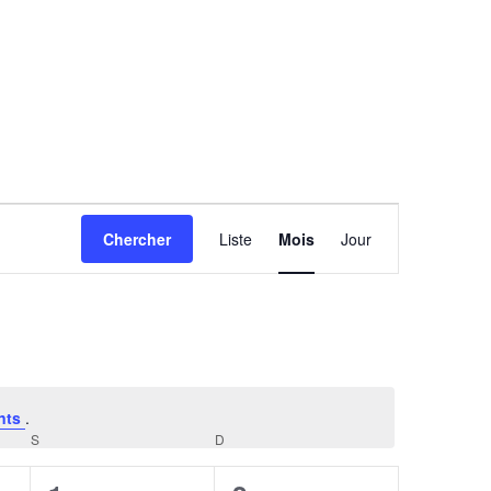
Navigation
Chercher
Liste
Mois
Jour
de
vues
Évènement
nts
.
S
SAMEDI
D
DIMANCHE