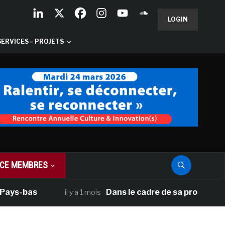
LOGIN
SERVICES – PROJETS
CE MEMBRES
ys-bas
Dans le cadre de sa programmatio
il y a 1 mois