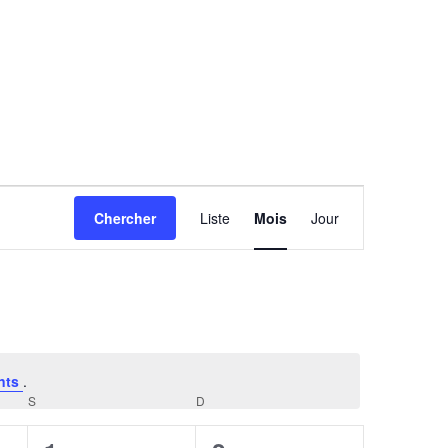
Navigation
Chercher
Liste
Mois
Jour
de
vues
Évènement
nts
.
S
SAMEDI
D
DIMANCHE