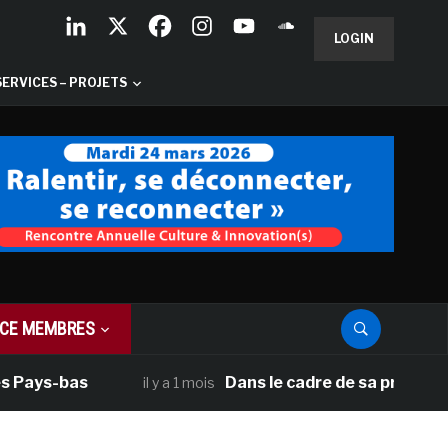
LOGIN
SERVICES – PROJETS
CE MEMBRES
Pays-bas
Dans le cadre de sa programmati
il y a 1 mois