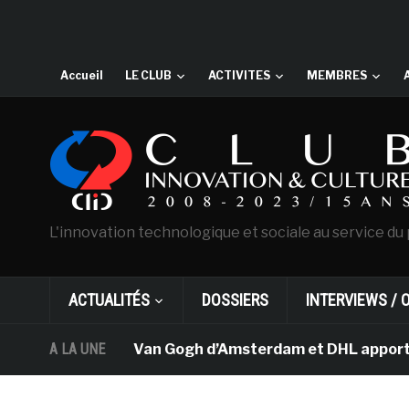
Accueil
LE CLUB
ACTIVITES
MEMBRES
L'innovation technologique et sociale au service du 
ACTUALITÉS
DOSSIERS
INTERVIEWS / 
Le musée Van Gogh d’Amsterdam et DHL apportent l’
A LA UNE