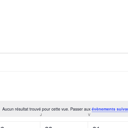
Aucun résultat trouvé pour cette vue. Passer aux
évènements suiva
Notice
RCREDI
J
JEUDI
V
VENDREDI