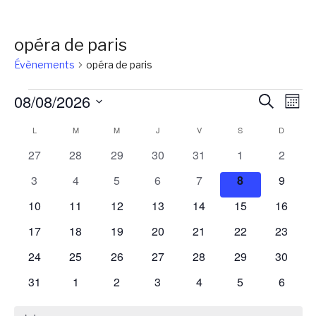
opéra de paris
Évènements
opéra de paris
Évènements
Reche
Na
08/08/2026
Recherch
Mois
de
et
Sélectionnez
Calendrier
L
LUNDI
M
MARDI
M
MERCREDI
J
JEUDI
V
VENDREDI
S
SAMEDI
D
DIMANC
vu
une
naviga
Év
de
0
0
0
0
0
0
0
27
28
29
30
31
1
2
date.
de
évènements
évènements
évènements
évènements
évènements
évènements
évènem
Évènements
0
0
0
0
0
0
0
3
4
5
6
7
8
9
vues
évènements
évènements
évènements
évènements
évènements
évènements
évènem
0
0
0
0
0
0
0
10
11
12
13
14
15
16
Évène
évènements
évènements
évènements
évènements
évènements
évènements
évènem
0
0
0
0
0
0
0
17
18
19
20
21
22
23
évènements
évènements
évènements
évènements
évènements
évènements
évènem
0
0
0
0
0
0
0
24
25
26
27
28
29
30
évènements
évènements
évènements
évènements
évènements
évènements
évènem
0
0
0
0
0
0
0
31
1
2
3
4
5
6
évènements
évènements
évènements
évènements
évènements
évènements
évènem