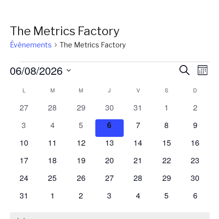
The Metrics Factory
Évènements
The Metrics Factory
Évènements
Reche
Na
06/08/2026
Recherch
Mois
de
et
Sélectionnez
Calendrier
L
LUNDI
M
MARDI
M
MERCREDI
J
JEUDI
V
VENDREDI
S
SAMEDI
D
DIMANC
vu
une
naviga
Év
de
0
0
0
0
0
0
0
27
28
29
30
31
1
2
date.
de
évènements
évènements
évènements
évènements
évènements
évènements
évènem
Évènements
0
0
0
0
0
0
0
3
4
5
6
7
8
9
vues
évènements
évènements
évènements
évènements
évènements
évènements
évènem
0
0
0
0
0
0
0
10
11
12
13
14
15
16
Évène
évènements
évènements
évènements
évènements
évènements
évènements
évènem
0
0
0
0
0
0
0
17
18
19
20
21
22
23
évènements
évènements
évènements
évènements
évènements
évènements
évènem
0
0
0
0
0
0
0
24
25
26
27
28
29
30
évènements
évènements
évènements
évènements
évènements
évènements
évènem
0
0
0
0
0
0
0
31
1
2
3
4
5
6
évènements
évènements
évènements
évènements
évènements
évènements
évènem