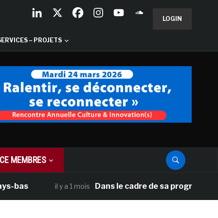
LOGIN
SERVICES – PROJETS
CE MEMBRES
s
Dans le cadre de sa programmation amér
il y a 1 mois