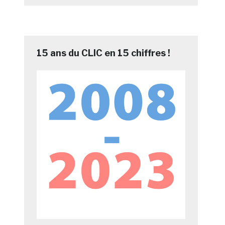
15 ans du CLIC en 15 chiffres !