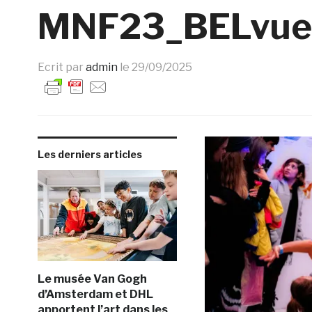
MNF23_BELvue_
Ecrit par
admin
le
29/09/2025
Les derniers articles
Le musée Van Gogh
d’Amsterdam et DHL
apportent l’art dans les