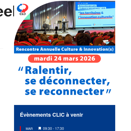
els
Évènements CLIC à venir
Mis
09:30
-
17:30
MAR