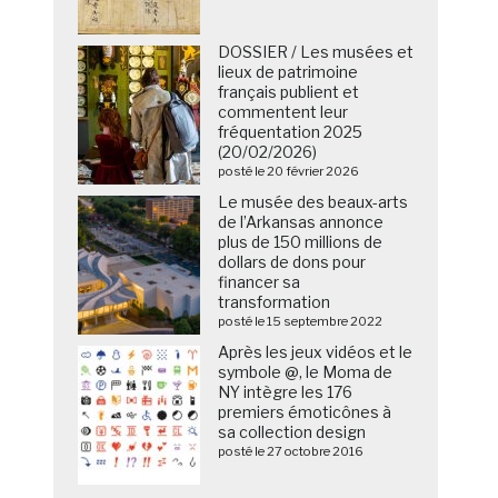
DOSSIER / Les musées et
lieux de patrimoine
français publient et
commentent leur
fréquentation 2025
(20/02/2026)
posté le 20 février 2026
Le musée des beaux-arts
de l’Arkansas annonce
plus de 150 millions de
dollars de dons pour
financer sa
transformation
posté le 15 septembre 2022
Après les jeux vidéos et le
symbole @, le Moma de
NY intègre les 176
premiers émoticônes à
sa collection design
posté le 27 octobre 2016