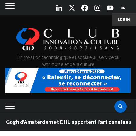
LOGIN
L'innovation technologique et sociale au service du
patrimoine et de la culture
h d’Amsterdam et DHL apportent l’art dans les salles d