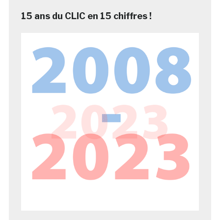
15 ans du CLIC en 15 chiffres !