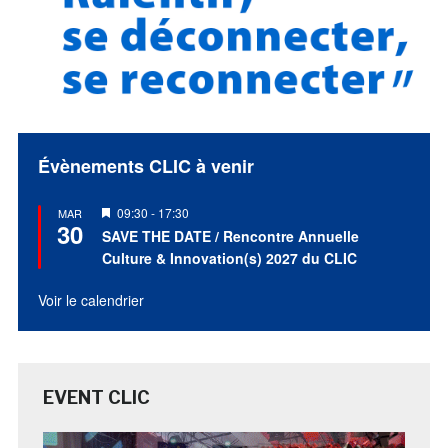
Évènements CLIC à venir
Mis
09:30
-
17:30
MAR
30
en
SAVE THE DATE / Rencontre Annuelle
avant
Culture & Innovation(s) 2027 du CLIC
Voir le calendrier
EVENT CLIC