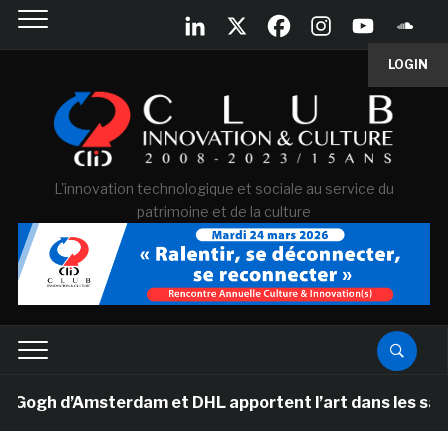
LOGIN
L'innovation technologique et sociale au service du
patrimoine et de la culture
h d’Amsterdam et DHL apportent l’art dans les salles de