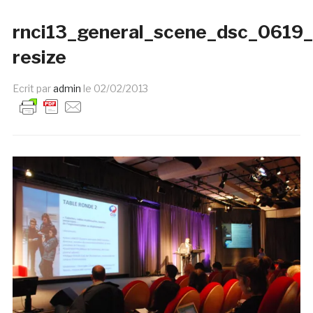
rnci13_general_scene_dsc_0619
resize
Ecrit par
admin
le
02/02/2013