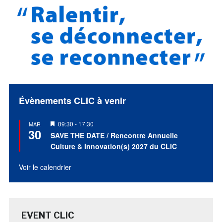
Évènements CLIC à venir
Mis
09:30
-
17:30
MAR
30
en
SAVE THE DATE / Rencontre Annuelle
avant
Culture & Innovation(s) 2027 du CLIC
Voir le calendrier
EVENT CLIC