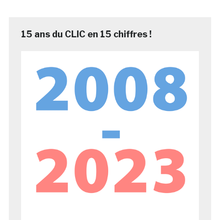
15 ans du CLIC en 15 chiffres !