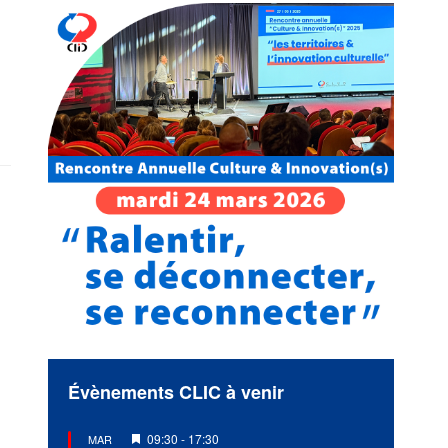
Évènements CLIC à venir
Mis
09:30
-
17:30
MAR