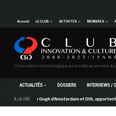
Accueil
LE CLUB
ACTIVITES
MEMBRES
L'innovation technologique et sociale au service du 
ACTUALITÉS
DOSSIERS
INTERVIEWS / 
e musée Van Gogh d’Amsterdam et DHL apportent l’art dan
A LA UNE