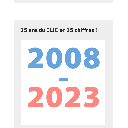
15 ans du CLIC en 15 chiffres !