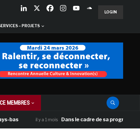
LOGIN
SERVICES – PROJETS
CE MEMBRES
s
Dans le cadre de sa programmation amér
il y a 1 mois