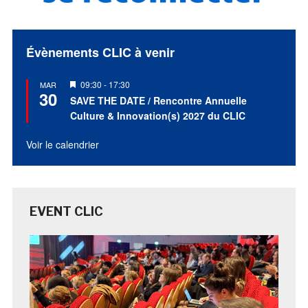
Évènements CLIC à venir
Mis
09:30
-
17:30
MAR
30
en
SAVE THE DATE / Rencontre Annuelle
avant
Culture & Innovation(s) 2027 du CLIC
Voir le calendrier
EVENT CLIC