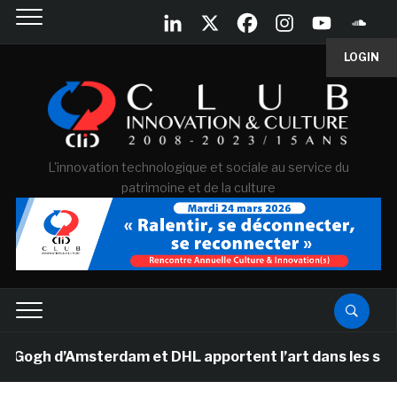
LOGIN
L'innovation technologique et sociale au service du
patrimoine et de la culture
gh d’Amsterdam et DHL apportent l’art dans les salles d