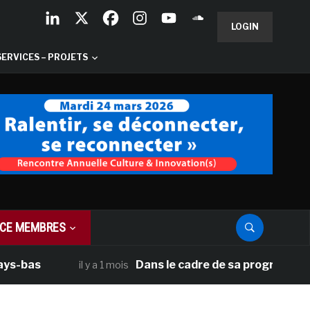
LOGIN
SERVICES – PROJETS
CE MEMBRES
s
Dans le cadre de sa programmation amér
il y a 1 mois