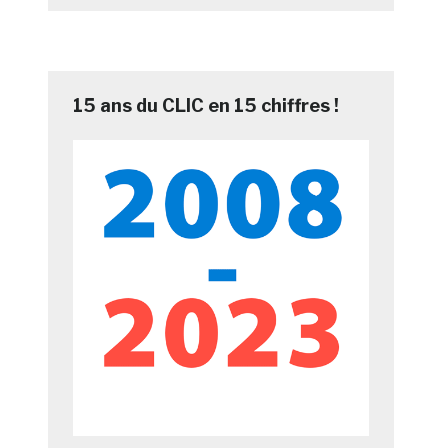
15 ans du CLIC en 15 chiffres !