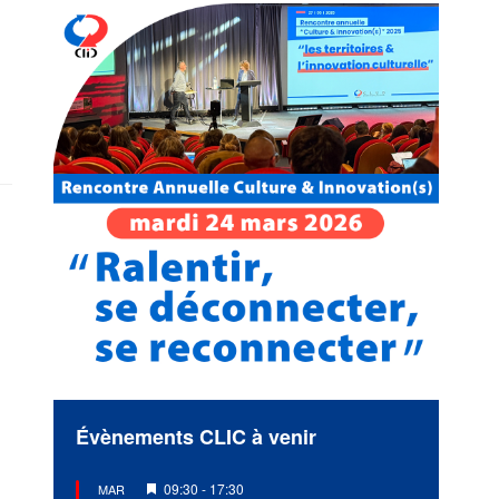
Évènements CLIC à venir
Mis
09:30
-
17:30
MAR