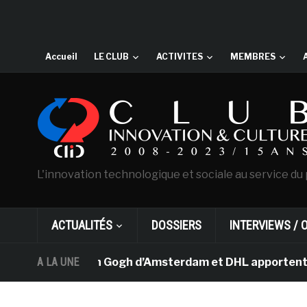
Accueil
LE CLUB
ACTIVITES
MEMBRES
L'innovation technologique et sociale au service du 
ACTUALITÉS
DOSSIERS
INTERVIEWS / 
e musée Van Gogh d’Amsterdam et DHL apportent l’art dan
A LA UNE