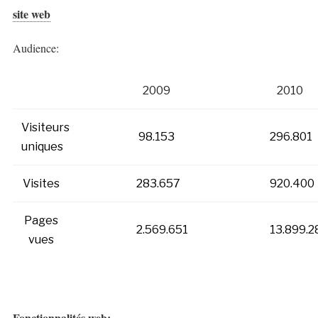
site web
Audience:
2009
2010
Visiteurs
98.153
296.801
uniques
Visites
283.657
920.400
Pages
2.569.651
13.899.2
vues
Fonctionnalités web: