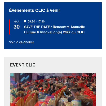
Évènements CLIC à venir
Mis
09:30
-
17:30
MAR
30
en
SAVE THE DATE / Rencontre Annuelle
avant
Culture & Innovation(s) 2027 du CLIC
Voir le calendrier
EVENT CLIC