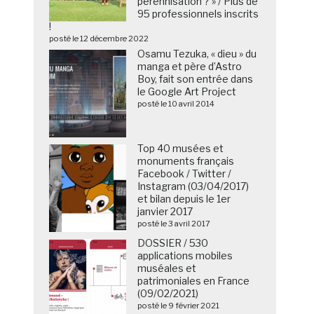
pérennisation ? » / Plus de
95 professionnels inscrits
!
posté le 12 décembre 2022
Osamu Tezuka, « dieu » du
manga et père d’Astro
Boy, fait son entrée dans
le Google Art Project
posté le 10 avril 2014
Top 40 musées et
monuments français
Facebook / Twitter /
Instagram (03/04/2017)
et bilan depuis le 1er
janvier 2017
posté le 3 avril 2017
DOSSIER / 530
applications mobiles
muséales et
patrimoniales en France
(09/02/2021)
posté le 9 février 2021