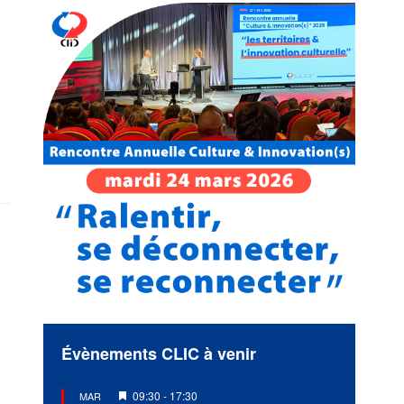
Évènements CLIC à venir
Mis
09:30
-
17:30
MAR