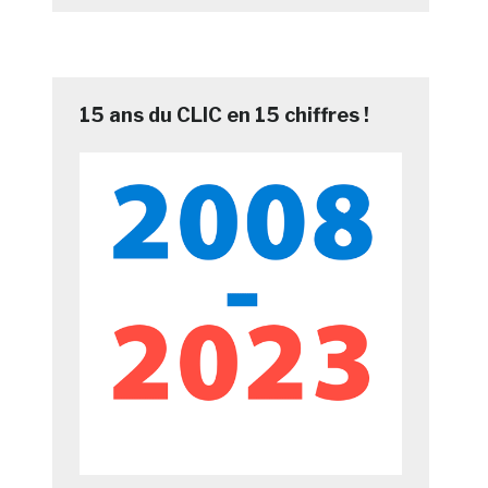
15 ans du CLIC en 15 chiffres !