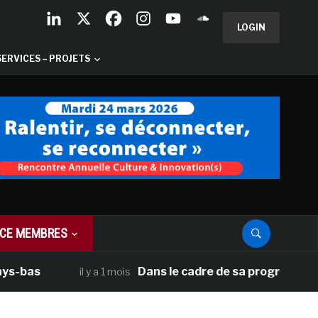
LOGIN
SERVICES – PROJETS
CE MEMBRES
s
Dans le cadre de sa programmation amér
il y a 1 mois