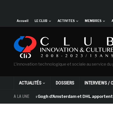
Accueil
LE CLUB
ACTIVITES
MEMBRES
L'innovation technologique et sociale au service du 
ACTUALITÉS
DOSSIERS
INTERVIEWS / 
e musée Van Gogh d’Amsterdam et DHL apportent l’art dan
A LA UNE