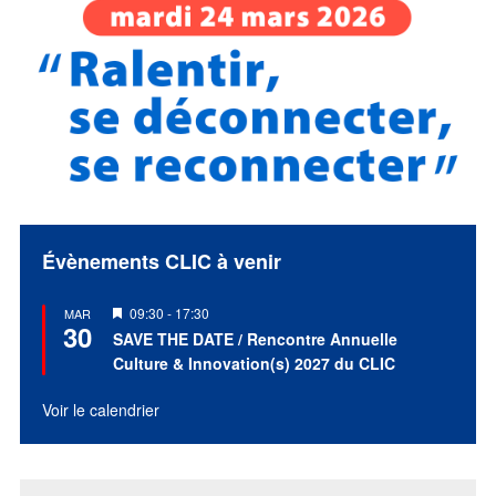
Évènements CLIC à venir
Mis
09:30
-
17:30
MAR
30
en
SAVE THE DATE / Rencontre Annuelle
avant
Culture & Innovation(s) 2027 du CLIC
Voir le calendrier