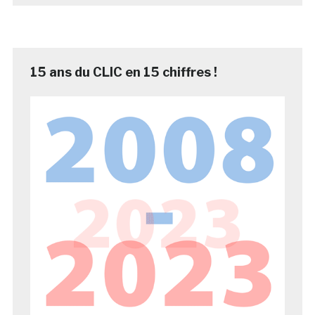
15 ans du CLIC en 15 chiffres !