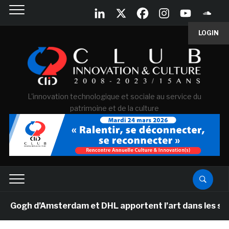
LOGIN
L'innovation technologique et sociale au service du
patrimoine et de la culture
gh d’Amsterdam et DHL apportent l’art dans les salles d