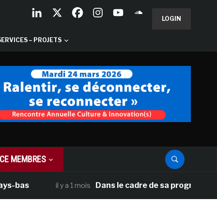
LOGIN
SERVICES – PROJETS
CE MEMBRES
as
Dans le cadre de sa programmation amé
il y a 1 mois