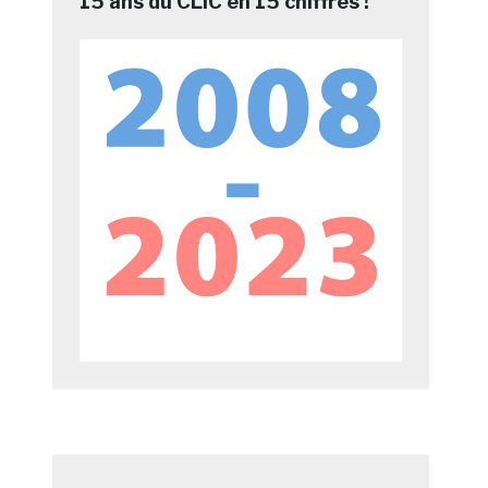
15 ans du CLIC en 15 chiffres !