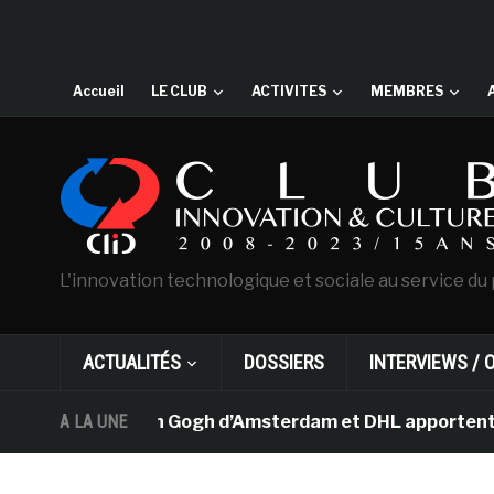
Accueil
LE CLUB
ACTIVITES
MEMBRES
L'innovation technologique et sociale au service du 
ACTUALITÉS
DOSSIERS
INTERVIEWS / 
e musée Van Gogh d’Amsterdam et DHL apportent l’art dan
A LA UNE