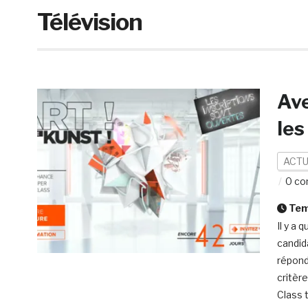
Télévision
Ave
les
ACTU
0 co
Temp
Il y a
candid
répond
critèr
Class 