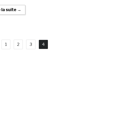
e la suite →
1
2
3
4