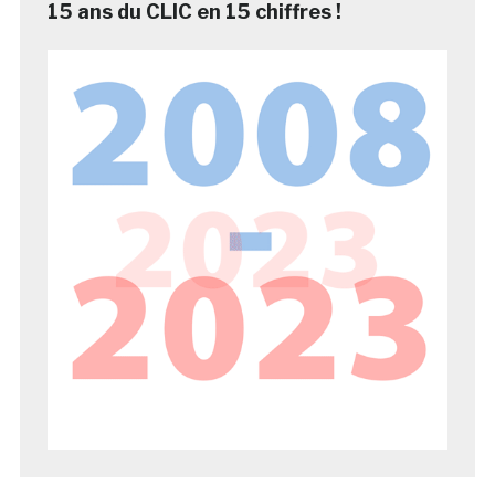
15 ans du CLIC en 15 chiffres !