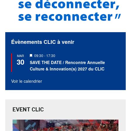
Évènements CLIC à venir
Mis
09:30
-
17:30
MAR
30
en
SAVE THE DATE / Rencontre Annuelle
avant
Culture & Innovation(s) 2027 du CLIC
Voir le calendrier
EVENT CLIC