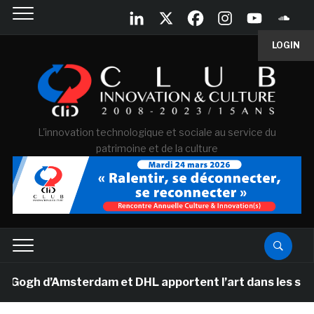
LOGIN
L'innovation technologique et sociale au service du
patrimoine et de la culture
gh d’Amsterdam et DHL apportent l’art dans les salles d