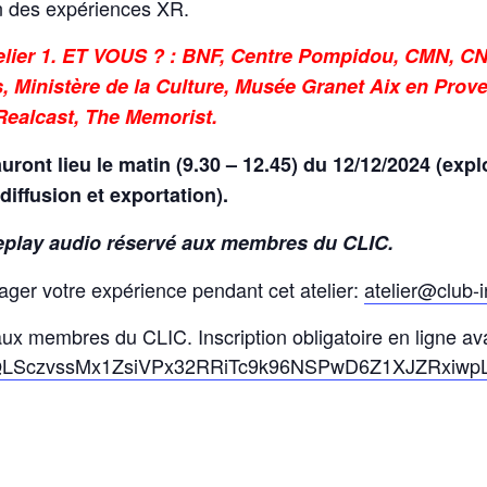
on des expériences XR.
ier 1. ET VOUS ? : BNF, Centre Pompidou, CMN, CN
, Ministère de la Culture, Musée Granet Aix en Pro
Realcast, The Memorist.
uront lieu le matin (9.30 – 12.45) du 12/12/2024 (explo
diffusion et exportation).
 replay audio réservé aux membres du CLIC.
tager votre expérience pendant cet atelier:
atelier@club-i
ux membres du CLIC. Inscription obligatoire en ligne av
IpQLSczvssMx1ZsiVPx32RRiTc9k96NSPwD6Z1XJZRxiwpL