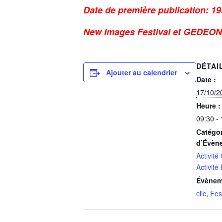
Date de première publication: 19
New Images Festival et GEDEON
DÉTAI
Ajouter au calendrier
Date :
17/10/2
Heure :
09:30 -
Catégor
d’Évèn
Activité
Activité
Évènem
clic
,
Fes