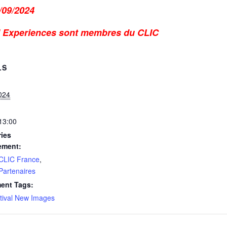
/09/2024
 Experiences sont membres du CLIC
LS
024
 13:00
ies
ement:
 CLIC France
,
 Partenaires
ent Tags:
tival New Images