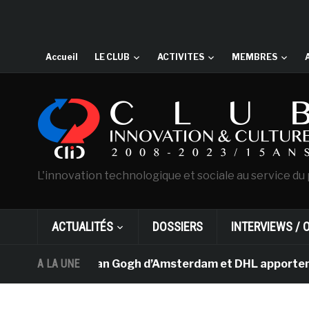
Accueil
LE CLUB
ACTIVITES
MEMBRES
L'innovation technologique et sociale au service du 
ACTUALITÉS
DOSSIERS
INTERVIEWS / 
Le musée Van Gogh d’Amsterdam et DHL apportent l’art da
A LA UNE