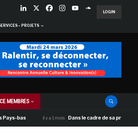
LOGIN
SERVICES – PROJETS
CE MEMBRES
ys-bas
Dans le cadre de sa programmation
il y a 1 mois