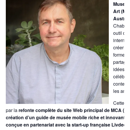
Museum
Art (MC
Austral
Chabrol 
outil de
interne
créer et
forme p
partager
idées, e
célébrer 
contempo
les amat
Cette ap
par la
refonte complète du site Web principal de MCA (
mc
création d’un guide de musée mobile riche et innovant (
m
conçue en partenariat avec la start-up française Livdeo] e