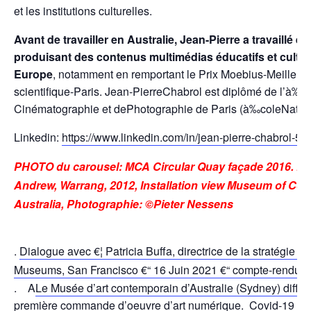
et les institutions culturelles.
Avant de travailler en Australie, Jean-Pierre a travaillé e
produisant des contenus multimédias éducatifs et cultur
Europe
, notamment en remportant le Prix Moebius-Meilleu
scientifique-Paris. Jean-PierreChabrol est diplômé de l’à‰
Cinématographie et dePhotographie de Paris (à‰coleNation
Linkedin:
https://www.linkedin.com/in/jean-pierre-chabrol-5
PHOTO du carousel: MCA Circular Quay façade 2016. Fe
Andrew, Warrang, 2012, Installation view Museum of Co
Australia, Photographie: ©Pieter Nessens
.
Dialogue avec €¦ Patricia Buffa, directrice de la stratégie n
Museums, San Francisco €“ 16 Juin 2021 €“ compte-rendu
. A
Le Musée d’art contemporain d’Australie (Sydney) diffus
première commande d’oeuvre d’art numérique
.
Covid-19 / 