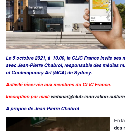
Le 5 octobre 2021, à 10.00, le CLIC France invite ses m
avec Jean-Pierre Chabrol, responsable des médias nu
of Contemporary Art (MCA) de Sydney.
Activité réservée aux membres du CLIC France.
Inscription par mail:
webinar@club-innovation-culture.fr
A propos de Jean-Pierre Chabrol
En tant
des mé