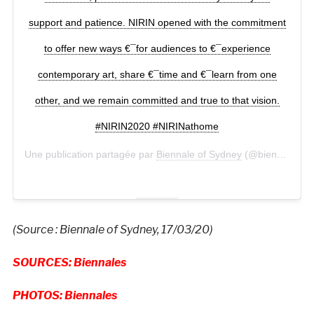
support and patience. NIRIN opened with the commitment
to offer new ways €¯for audiences to €¯experience
contemporary art, share €¯time and €¯learn from one
other, and we remain committed and true to that vision.
#NIRIN2020 #NIRINathome
Une publication partagée par
Biennale of Sydney
(@biennalesydney) le
(Source : Biennale of Sydney, 17/03/20)
SOURCES: Biennales
PHOTOS: Biennales