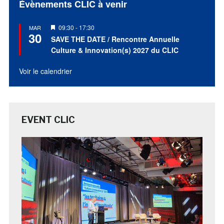
Évènements CLIC à venir
Mis
09:30
-
17:30
MAR
30
en
SAVE THE DATE / Rencontre Annuelle
avant
Culture & Innovation(s) 2027 du CLIC
Voir le calendrier
EVENT CLIC