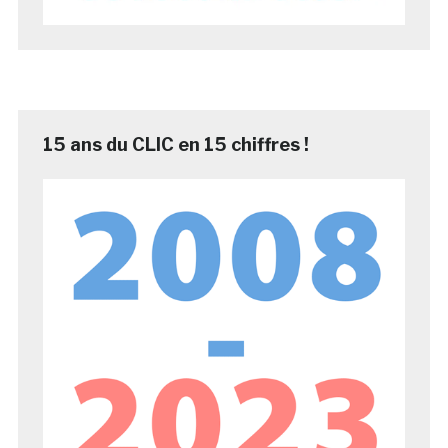
15 ans du CLIC en 15 chiffres !