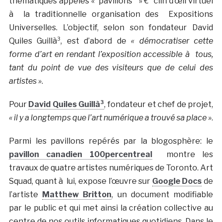
thématiques appelés « pavillons » €“ clin d’œil virtuel
à la traditionnelle organisation des Expositions
Universelles. L’objectif, selon son fondateur David
Quiles Guillà³, est d’abord de
« démocratiser cette
forme d’art en rendant l’exposition accessible à tous,
tant du point de vue des visiteurs que de celui des
artistes »
.
Pour
David Quiles Guillà³
, fondateur et chef de projet,
« il y a longtemps que l’art numérique a trouvé sa place »
.
Parmi les pavillons repérés par la blogosphère: le
pavillon canadien 100percentreal
montre les
travaux de quatre artistes numériques de Toronto. Art
Squad, quant à lui, expose l’œuvre sur
Google Docs
de
l’artiste
Matthew Britton
, un document modifiable
par le public et qui met ainsi la création collective au
centre de nos outils informatiques quotidiens. Dans le