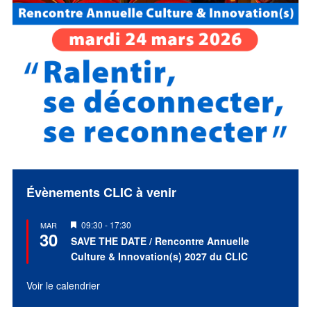
Évènements CLIC à venir
Mis
09:30
-
17:30
MAR
30
en
SAVE THE DATE / Rencontre Annuelle
avant
Culture & Innovation(s) 2027 du CLIC
Voir le calendrier