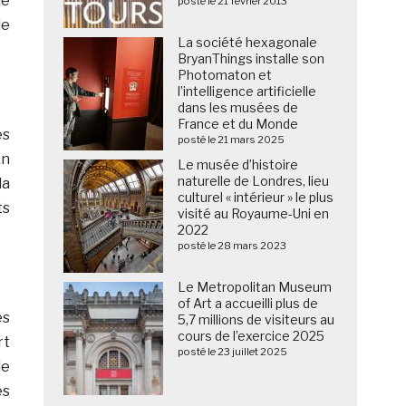
le
posté le 21 février 2013
le
La société hexagonale
BryanThings installe son
Photomaton et
l’intelligence artificielle
dans les musées de
France et du Monde
es
posté le 21 mars 2025
En
Le musée d’histoire
naturelle de Londres, lieu
la
culturel « intérieur » le plus
ts
visité au Royaume-Uni en
2022
posté le 28 mars 2023
Le Metropolitan Museum
of Art a accueilli plus de
es
5,7 millions de visiteurs au
cours de l’exercice 2025
rt
posté le 23 juillet 2025
de
es