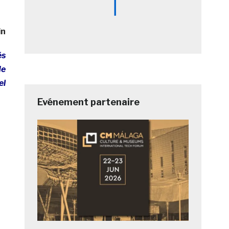
in
és
de
el
Evénement partenaire