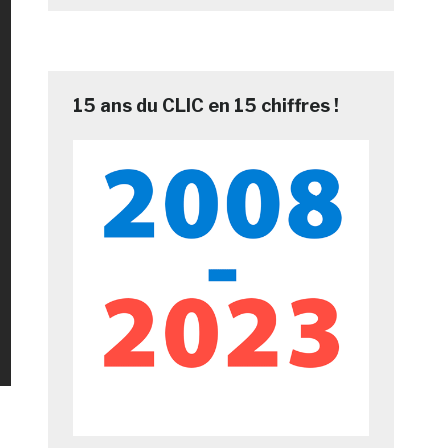
15 ans du CLIC en 15 chiffres !