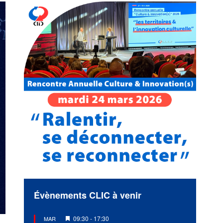
Évènements CLIC à venir
Mis
09:30
-
17:30
MAR