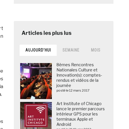
rt
an
AUJOURD’HUI
SEMAINE
MOIS
8èmes Rencontres
Nationales Culture et
le
Innovation(s): comptes-
es
rendus et vidéos de la
journée
la
posté le 12 mars 2017
.
Art Institute of Chicago
lance le premier parcours
intérieur GPS pour les
terminaux Apple et
es
Android