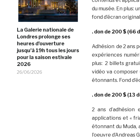
contenus et applica
du musée. En plus: u
fond d’écran origina
La Galerie nationale de
. don de 200 $ (66 
Londres prolonge ses
heures d’ouverture
Adhésion de 2 ans po
jusqu’à 19h tous les jours
expériences numériq
pour la saison estivale
plus: 2 billets grat
2026
vidéo va composer 
26/06/2026
étonnants. Fond d’é
. don de 200 $ (13 
2 ans d’adhésion
applications et « f
étonnant du Muda, 
l’oeuvre d’Andreas Gy