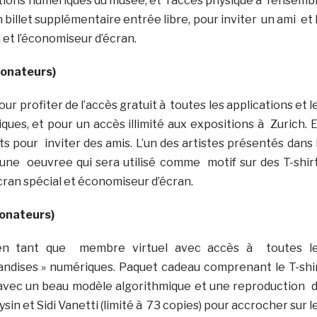
tions numériques du musée, et l’accès physique à l’ensemb
n billet supplémentaire entrée libre, pour inviter un ami et 
l et l’économiseur d’écran.
donateurs)
ur profiter de l’accès gratuit à toutes les applications et l
ues, et pour un accès illimité aux expositions à Zurich. 
uits pour inviter des amis. L’un des artistes présentés dans 
une oeuvree qui sera utilisé comme motif sur des T-shir
cran spécial et économiseur d’écran.
donateurs)
 en tant que membre virtuel avec accès à toutes l
riandises » numériques. Paquet cadeau comprenant le T-shi
avec un beau modèle algorithmique et une reproduction 
sin et Sidi Vanetti (limité à 73 copies) pour accrocher sur l