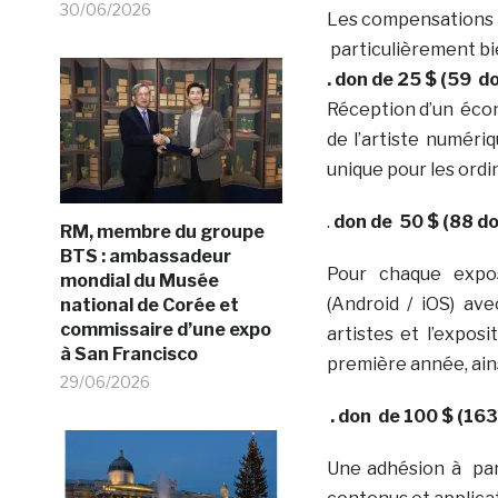
30/06/2026
Les compensations 
particulièrement bi
. don de 25 $ (59 d
Réception d’un écono
de l’artiste numéri
unique pour les ordi
.
don de 50 $ (88 d
RM, membre du groupe
BTS : ambassadeur
Pour chaque expos
mondial du Musée
(Android / iOS) av
national de Corée et
commissaire d’une expo
artistes et l’expos
à San Francisco
première année, ains
29/06/2026
. don de 100 $ (16
Une adhésion à part