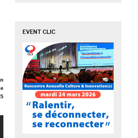
EVENT CLIC
in
re
95