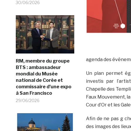
30/06/2026
agenda des événeme
RM, membre du groupe
BTS : ambassadeur
Un plan permet éga
mondial du Musée
national de Corée et
investis par l’arti
commissaire d’une expo
Chapelle des Templi
à San Francisco
Faux Mouvement, la G
29/06/2026
Cour d’Or et les Gal
Afin de ne pas g che
des images des lieu