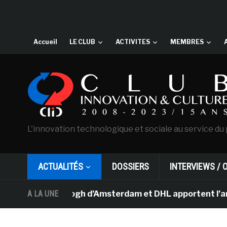
Accueil
LE CLUB
ACTIVITES
MEMBRES
L'innovation technologique et sociale au service du 
ACTUALITÉS
DOSSIERS
INTERVIEWS / 
sée Van Gogh d’Amsterdam et DHL apportent l’art dans le
A LA UNE