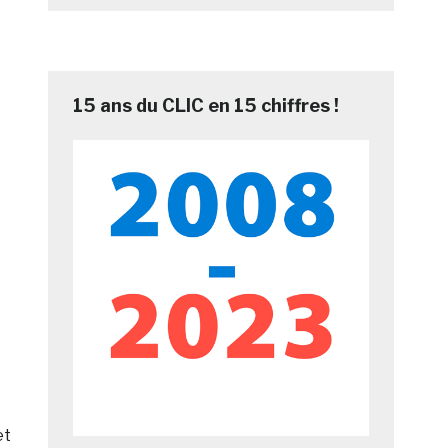
15 ans du CLIC en 15 chiffres !
t