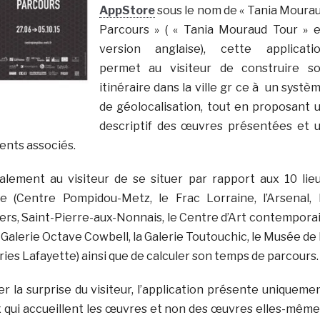
AppStore
sous le nom de « Tania Moura
Parcours » ( « Tania Mouraud Tour » 
version anglaise), cette applicati
permet au visiteur de construire s
itinéraire dans la ville gr ce à un systè
de géolocalisation, tout en proposant 
descriptif des œuvres présentées et 
nts associés.
lement au visiteur de se situer par rapport aux 10 lie
ste (Centre Pompidou-Metz, le Frac Lorraine, l’Arsenal, 
ers, Saint-Pierre-aux-Nonnais, le Centre d’Art contempora
alerie Octave Cowbell, la Galerie Toutouchic, le Musée de 
eries Lafayette) ainsi que de calculer son temps de parcours.
r la surprise du visiteur, l’application présente uniqueme
x qui accueillent les œuvres et non des œuvres elles-même