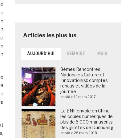
ud
en
on
on
me
un
AUJOURD’HUI
SEMAINE
MOIS
un
8èmes Rencontres
Nationales Culture et
ux
Innovation(s): comptes-
la
rendus et vidéos de la
journée
in
posté le 12 mars 2017
la
La BNF envoie en Chine
les copies numériques de
plus de 5 000 manuscrits
nt
des grottes de Dunhuang
s,
posté le 25 mars 2018