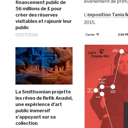
événement de préfi
financement public de
56 millions de £ pour
L’
exposition Tania 
créer des réserves
visitables et rajeunir leur
2015.
public
01/07/2026
La Smithsonian projette
les rêves de Refik Anadol,
une expérience d’art
public immersif
s’appuyant sur sa
collection