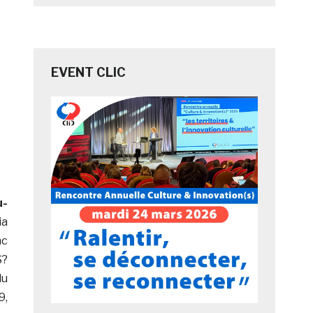
EVENT CLIC
u-
ia
ac
S?
du
9,