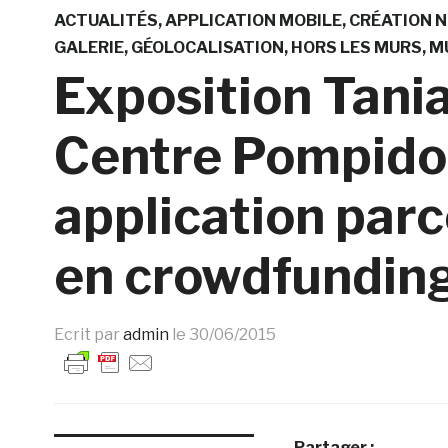
ACTUALITÉS
APPLICATION MOBILE
CRÉATION 
GALERIE
GÉOLOCALISATION
HORS LES MURS
M
Exposition Tani
Centre Pompido
application par
en crowdfundin
Ecrit par
admin
le
30/06/2015
Partager :