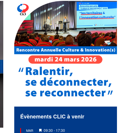
Évènements CLIC à venir
Mis
09:30
-
17:30
MAR