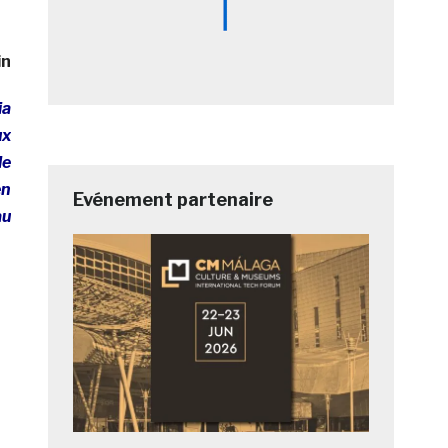
in
ia
ux
le
en
Evénement partenaire
au