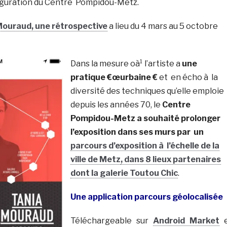
guration du Centre Pompidou-Metz.
Mouraud, une rétrospective
a lieu du 4 mars au 5 octobre
Dans la mesure oà¹ l’artiste a
une
pratique €œurbaine €
et en écho à la
diversité des techniques qu’elle emploie
depuis les années 70, le
Centre
Pompidou-Metz a souhaité prolonger
l’exposition dans ses murs par un
parcours d’exposition à l’échelle de la
ville de Metz
, dans 8 lieux partenaires
dont la galerie Toutou Chic
.
Une application parcours géolocalisée
Téléchargeable sur
Android Market
e