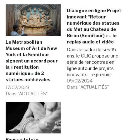
Dialogue en ligne Projet
innovant “Retour
numérique des statues
du Met au Chateau de
Biron (Semitour) » – le
replay audio et vidéo
Le Metropolitan
Museum of Art de New
Dans le cadre de ses 15
York et la Semitour
ans, le CLIC propose une
signent un accord pour
série de rencontres en
la « restitution
ligne autour de projets
numérique » de 2
innovants. Le premier
statues médiévales
épisode du 29 janvier
09/02/2024
(15.00 - 16.00) était
Dans "ACTUALITÉS"
17/02/2023
consacré à la coopération
Dans "ACTUALITÉS"
entre la Semitour, le
chateau de Biron, les
Ateliers des Facs-Similés
du Périgord (AFSP) et le…
Pour sa future