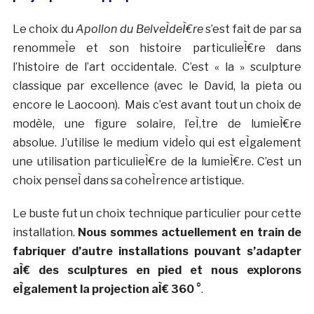
Le choix du
Apollon du BelveÌdeÌ€re
s’est fait de par sa
renommeÌe et son histoire particulieÌ€re dans
l’histoire de l’art occidentale. C’est « la » sculpture
classique par excellence (avec le David, la pieta ou
encore le Laocoon). Mais c’est avant tout un choix de
modèle, une figure solaire, l’eÌ‚tre de lumieÌ€re
absolue. J’utilise le medium videÌo qui est eÌgalement
une utilisation particulieÌ€re de la lumieÌ€re. C’est un
choix penseÌ dans sa coheÌrence artistique.
Le buste fut un choix technique particulier pour cette
installation.
Nous sommes actuellement en train de
fabriquer d’autre installations pouvant s’adapter
aÌ€ des sculptures en pied et nous explorons
eÌgalement la projection aÌ€ 360 °
.