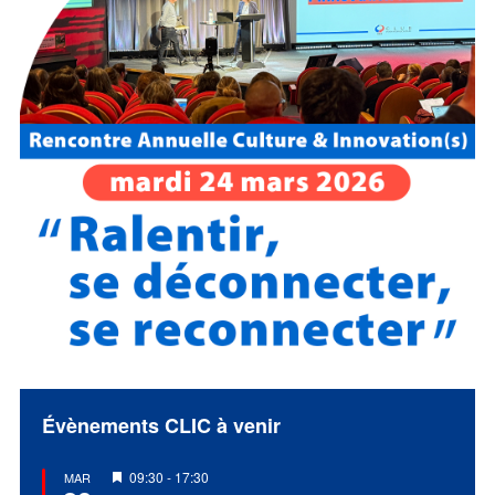
Évènements CLIC à venir
Mis
09:30
-
17:30
MAR
en