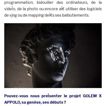
programmation, bidouiller des ordinateurs, de la
videÌo, de la photo ou encore aÌ€ utiliser des logiciels
de
vjng
ou de
mapping
deÌ€s ses balbutiements.
Pouvez-vous nous preÌsenter le projet GOLEM X
APPOLO, sa genèse, ses débuts ?