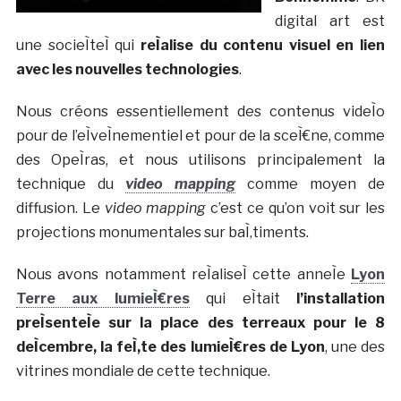
digital art est
une socieÌteÌ qui
reÌalise du contenu visuel en lien
avec les nouvelles technologies
.
Nous créons essentiellement des contenus videÌo
pour de l’eÌveÌnementiel et pour de la sceÌ€ne, comme
des OpeÌras, et nous utilisons principalement la
technique du
video mapping
comme moyen de
diffusion. Le
video mapping
c’est ce qu’on voit sur les
projections monumentales sur baÌ‚timents.
Nous avons notamment reÌaliseÌ cette anneÌe
Lyon
Terre aux lumieÌ€res
qui eÌtait
l’installation
preÌsenteÌe sur la place des terreaux pour le 8
deÌcembre, la feÌ‚te des lumieÌ€res de Lyon
, une des
vitrines mondiale de cette technique.