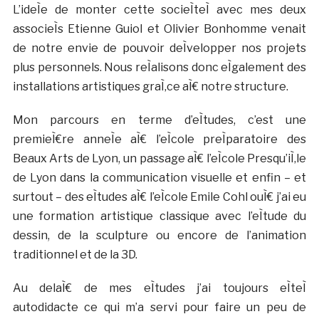
L’ideÌe de monter cette socieÌteÌ avec mes deux
associeÌs Etienne Guiol et Olivier Bonhomme venait
de notre envie de pouvoir deÌvelopper nos projets
plus personnels. Nous reÌalisons donc eÌgalement des
installations artistiques graÌ‚ce aÌ€ notre structure.
Mon parcours en terme d’eÌtudes, c’est une
premieÌ€re anneÌe aÌ€ l’eÌcole preÌparatoire des
Beaux Arts de Lyon, un passage aÌ€ l’eÌcole Presqu’iÌ‚le
de Lyon dans la communication visuelle et enfin – et
surtout – des eÌtudes aÌ€ l’eÌcole Emile Cohl ouÌ€ j’ai eu
une formation artistique classique avec l’eÌtude du
dessin, de la sculpture ou encore de l’animation
traditionnel et de la 3D.
Au delaÌ€ de mes eÌtudes j’ai toujours eÌteÌ
autodidacte ce qui m’a servi pour faire un peu de