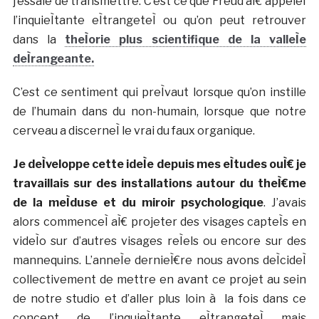
j’essaie de transmettre. C’est ce que Freud aÌ€ appeleÌ
l’inquieÌtante eÌtrangeteÌ ou qu’on peut retrouver
dans la
theÌorie plus scientifique de la valleÌe
deÌrangeante.
C’est ce sentiment qui preÌvaut lorsque qu’on instille
de l’humain dans du non-humain, lorsque que notre
cerveau a discerneÌ le vrai du faux organique.
Je deÌveloppe cette ideÌe depuis mes eÌtudes ouÌ€ je
travaillais sur des installations autour du theÌ€me
de la meÌduse et du miroir psychologique
. J’avais
alors commenceÌ aÌ€ projeter des visages capteÌs en
videÌo sur d’autres visages reÌels ou encore sur des
mannequins. L’anneÌe dernieÌ€re nous avons deÌcideÌ
collectivement de mettre en avant ce projet au sein
de notre studio et d’aller plus loin à la fois dans ce
concept de l’inquieÌtante eÌtrangeteÌ mais