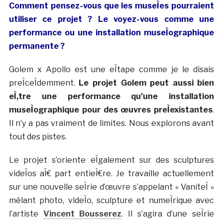
Comment pensez-vous que les museÌes pourraient
utiliser ce projet ? Le voyez-vous comme une
performance ou une installation museÌographique
permanente ?
Golem x Apollo est une eÌtape comme je le disais
preÌceÌdemment.
Le projet Golem peut aussi bien
eÌ‚tre une performance qu’une installation
museÌographique pour des œuvres preÌexistantes
.
Il n’y a pas vraiment de limites. Nous explorons avant
tout des pistes.
Le projet s’oriente eÌgalement sur des sculptures
videÌos aÌ€ part entieÌ€re. Je travaille actuellement
sur une nouvelle seÌrie d’œuvre s’appelant « VaniteÌ »
mêlant photo, videÌo, sculpture et numeÌrique avec
l’artiste
Vincent Bousserez
. Il s’agira d’une seÌrie