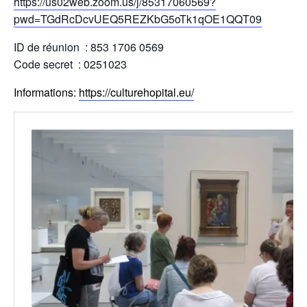
https://us02web.zoom.us/j/85317060569?
pwd=TGdRcDcvUEQ5REZKbG5oTk1qOE1QQT09
ID de réunion : 853 1706 0569
Code secret : 0251023
Informations:
https://culturehopital.eu/