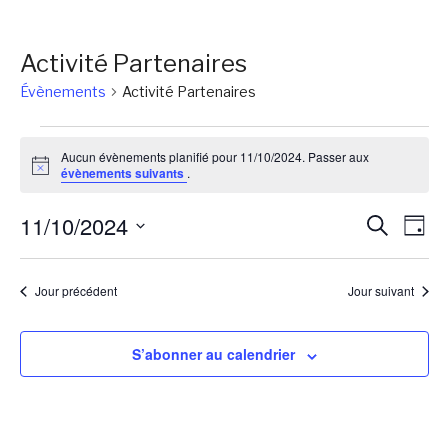
Activité Partenaires
Évènements
Activité Partenaires
Évènements
Aucun évènements planifié pour 11/10/2024. Passer aux
for
Notice
évènements suivants
.
11/10/2024
Reche
Na
11/10/2024
Recherch
Jour
de
et
Sélectionnez
vu
une
naviga
Jour précédent
Jour suivant
Év
date.
de
vues
S’abonner au calendrier
Évène