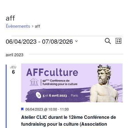
aff
Évènements
aff
Évènements
Reche
Na
06/04/2023
 - 
07/08/2026
Recherch
Liste
de
et
Sélectionnez
vu
avril 2023
une
naviga
Év
date.
de
JEU
6
vues
Évène
Mis
06/04/2023 @ 10:00
-
11:00
en
Atelier CLIC durant le 12ème Conférence de
avant
fundraising pour la culture (Association