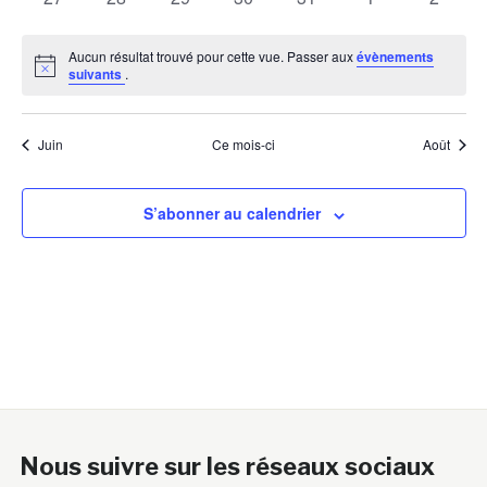
évènements
évènements
évènements
évènements
évènements
évènements
évènem
Aucun résultat trouvé pour cette vue. Passer aux
évènements
Notice
suivants
.
Juin
Ce mois-ci
Août
S’abonner au calendrier
Nous suivre sur les réseaux sociaux