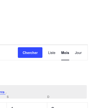
Navigation
Chercher
Liste
Mois
Jour
de
vues
Évènement
nts
.
S
SAMEDI
D
DIMANCHE