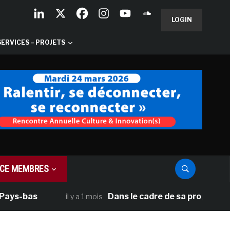
LOGIN
SERVICES – PROJETS
CE MEMBRES
ys-bas
Dans le cadre de sa programmatio
il y a 1 mois