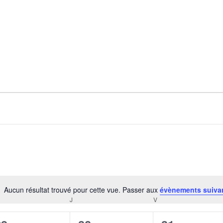
Aucun résultat trouvé pour cette vue. Passer aux
évènements suiva
Notice
RCREDI
J
JEUDI
V
VENDREDI