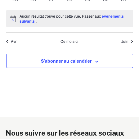
évènements
évènements
évènements
évènements
évènements
évènements
évènem
Aucun résultat trouvé pour cette vue. Passer aux
évènements
Notice
suivants
.
Avr
Ce mois-ci
Juin
S’abonner au calendrier
Nous suivre sur les réseaux sociaux