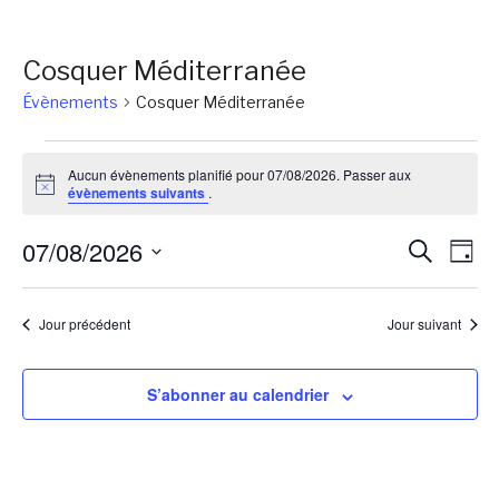
Cosquer Méditerranée
Évènements
Cosquer Méditerranée
Évènements
Aucun évènements planifié pour 07/08/2026. Passer aux
for
Notice
évènements suivants
.
07/08/2026
Reche
Na
07/08/2026
Recherch
Jour
de
et
Sélectionnez
vu
une
naviga
Jour précédent
Jour suivant
Év
date.
de
vues
S’abonner au calendrier
Évène