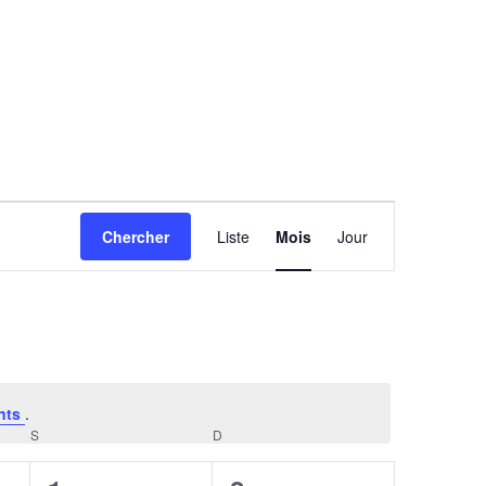
Navigation
Chercher
Liste
Mois
Jour
de
vues
Évènement
nts
.
S
SAMEDI
D
DIMANCHE