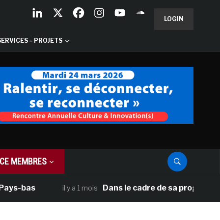
LOGIN
SERVICES – PROJETS
CE MEMBRES
ys-bas
Dans le cadre de sa programmation
il y a 1 mois