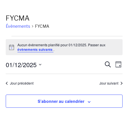
FYCMA
Évènements
FYCMA
Évènements
Aucun évènements planifié pour 01/12/2025. Passer aux
for
Notice
évènements suivants
.
01/12/2025
Reche
Na
01/12/2025
Recherch
Jour
de
et
Sélectionnez
vu
une
naviga
Jour précédent
Jour suivant
Év
date.
de
vues
S’abonner au calendrier
Évène