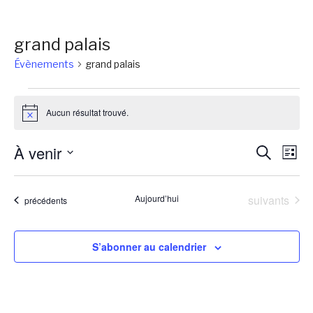
grand palais
Évènements
grand palais
Évènements
Aucun résultat trouvé.
Notice
Reche
Na
À venir
Recherch
Liste
de
et
Sélectionnez
vu
une
naviga
Évènements
Aujourd’hui
suivants
Évènements
précédents
Év
date.
de
vues
S’abonner au calendrier
Évène