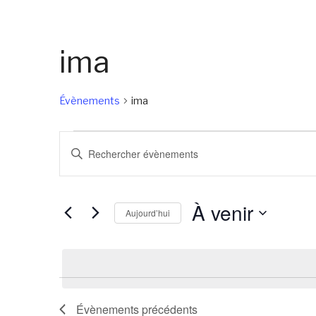
ima
Évènements
ima
Évènements
Recherche
Saisir
et
mot-
navigation
clé.
À venir
de
Rechercher
Aujourd’hui
Évènements
vues
Sélectionnez
par
Évènements
une
mot-
date.
clé.
Évènements
précédents