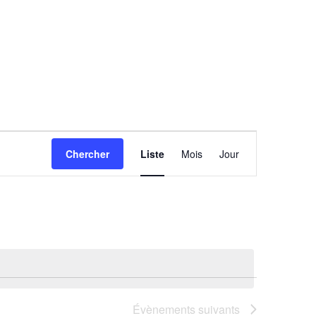
Navigation
Chercher
Liste
Mois
Jour
de
vues
Évènement
Évènements
suivants