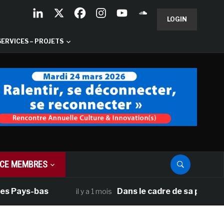
LOGIN
SERVICES – PROJETS
CE MEMBRES
s Pays-bas
Dans le cadre de sa programm
il y a 1 mois