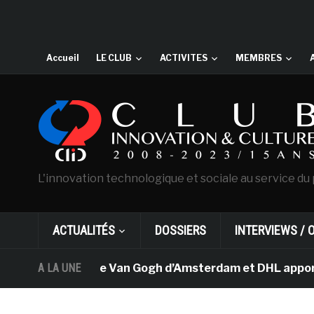
Accueil
LE CLUB
ACTIVITES
MEMBRES
L'innovation technologique et sociale au service du 
ACTUALITÉS
DOSSIERS
INTERVIEWS / 
A LA UNE
Le musée Van Gogh d’Amsterdam et DHL apportent 