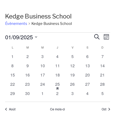
Kedge Business School
Évènements
Kedge Business School
Évènements
Reche
Na
01/09/2025
Recherch
Mois
de
et
Sélectionnez
Calendrier
L
LUNDI
M
MARDI
M
MERCREDI
J
JEUDI
V
VENDREDI
S
SAMEDI
D
DIMANC
vu
une
naviga
Év
de
0
0
0
0
0
0
0
1
2
3
4
5
6
7
date.
de
évènements
évènements
évènements
évènements
évènements
évènements
évènem
Évènements
0
0
0
0
0
0
0
8
9
10
11
12
13
14
vues
évènements
évènements
évènements
évènements
évènements
évènements
évènem
0
0
0
0
0
0
0
15
16
17
18
19
20
21
Évène
évènements
évènements
évènements
évènements
évènements
évènements
évènem
0
0
0
1
has
0
0
0
22
23
24
25
26
27
28
featured
évènements
évènements
évènements
évènement
évènements
évènements
évènem
0
0
0
0
0
0
0
29
30
1
2
3
4
5
évènements
évènements
évènements
évènements
évènements
évènements
évènements
évènem
Août
Ce mois-ci
Oct