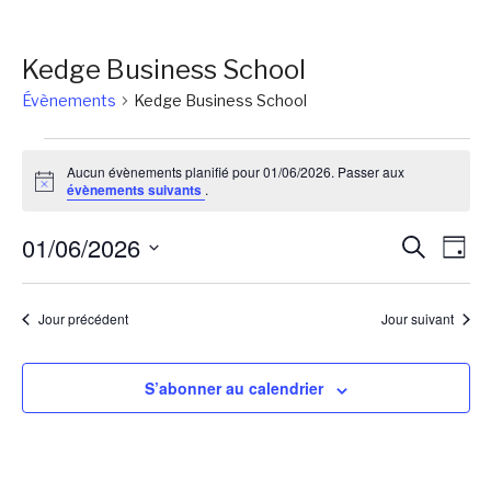
Kedge Business School
Évènements
Kedge Business School
Évènements
Aucun évènements planifié pour 01/06/2026. Passer aux
for
Notice
évènements suivants
.
01/06/2026
Reche
Na
01/06/2026
Recherch
Jour
de
et
Sélectionnez
vu
une
naviga
Jour précédent
Jour suivant
Év
date.
de
vues
S’abonner au calendrier
Évène