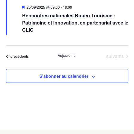
Mis
25/09/2025 @ 09:00
-
18:00
en
Rencontres nationales Rouen Tourisme :
avant
Patrimoine et Innovation, en partenariat avec le
CLIC
Évènements
Aujourd’hui
suivants
Évènements
précédents
S’abonner au calendrier