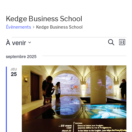
Kedge Business School
Évènements
Kedge Business School
Évènements
Reche
Na
À venir
Recherch
Liste
de
et
Sélectionnez
vu
septembre 2025
une
naviga
Év
date.
de
JEU
25
vues
Évène