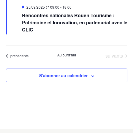
Mis
25/09/2025 @ 09:00
-
18:00
en
Rencontres nationales Rouen Tourisme :
avant
Patrimoine et Innovation, en partenariat avec le
CLIC
Évènements
Aujourd’hui
suivants
Évènements
précédents
S’abonner au calendrier