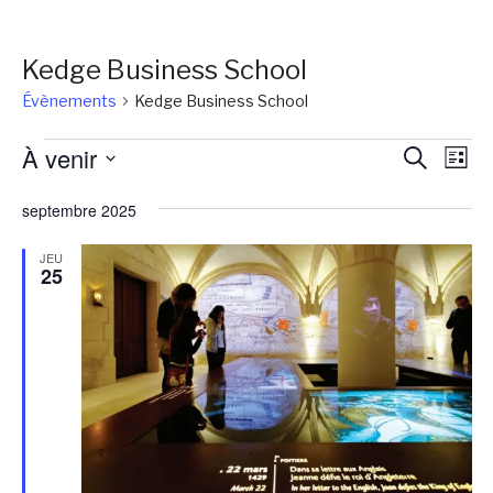
Kedge Business School
Évènements
Kedge Business School
Évènements
Reche
Na
À venir
Recherch
Liste
de
et
Sélectionnez
vu
septembre 2025
une
naviga
Év
date.
de
JEU
25
vues
Évène